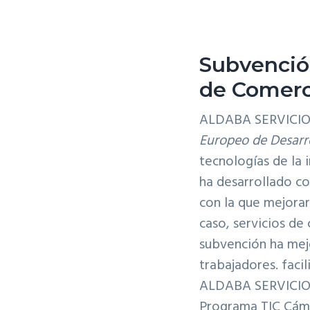
v
i
g
Subvenció
a
de Comerci
t
i
ALDABA SERVICIOS
o
Europeo de Desarr
n
tecnologías de la 
ha desarrollado c
con la que mejorar
caso, servicios de
subvención ha mej
trabajadores. facil
ALDABA SERVICIOS
Programa TIC Cám