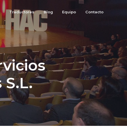
s
Traductores
Blog
Equipo
Contacto
vicios
 S.L.