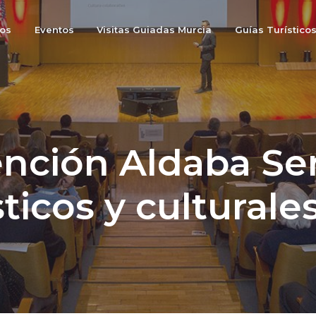
os
Eventos
Visitas Guiadas Murcia
Guías Turístico
nción Aldaba Ser
sticos y culturales