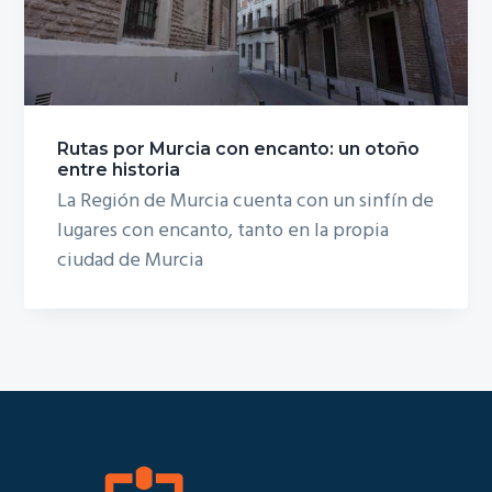
g
a
t
i
o
Rutas por Murcia con encanto: un otoño
entre historia
n
La Región de Murcia cuenta con un sinfín de
lugares con encanto, tanto en la propia
ciudad de Murcia
Footer